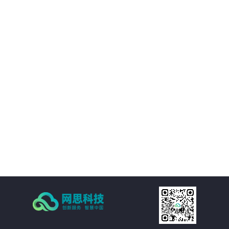
境等附属设施的直观展示，实时展现监控和报警数据。可实现360度视角调整。
02
IT资产可视化管理：在三维环境中通过鼠标点击实现楼层、机房、机房子区域、
机柜、设备的分级直接浏览。实现机房可用性动态统计，包括空间可用性、用
电量分布、温湿度分布情况和机房承重分布情况统计。当上架设备物理位置发
生变化时，设备位置根据数据库变化自动变更。用户也可通过维护工具自行调
03
整。
机房环境监控可视化管理：在三维环境中以虚拟现实的方式来展示传统环境监
控系统，给管理员一个更加贴近现实场景的操作环境，进一步提升了操作体
验。极大的提高的机房监控管理的人性化、真实化。
04
配线可视化管理：配线可视化管理功能模块以三维可视化形式直观呈现链路连
接，实现对设备端口和连接线缆（基础布线和跳线）的管理，可以有效提升数
据中心配线的管理水平。
05
统计可视化管理：可视化管理系统可以树形数据呈现和三维场景展现两种方式
同时表现机房和机柜整体使用情况，对于已用空间和可用空间进行精确统计和
展现。