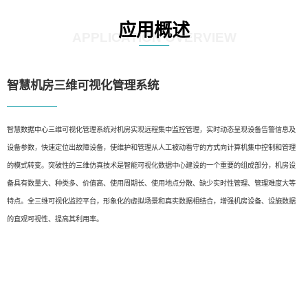
应用概述
APPLICATION OVERVIEW
智慧机房三维可视化管理系统
智慧数据中心三维可视化管理系统对机房实现远程集中监控管理，实时动态呈现设备告警信息及
设备参数，快速定位出故障设备，使维护和管理从人工被动看守的方式向计算机集中控制和管理
的模式转变。突破性的三维仿真技术是智能可视化数据中心建设的一个重要的组成部分，机房设
备具有数量大、种类多、价值高、使用周期长、使用地点分散、缺少实时性管理、管理难度大等
特点。全三维可视化监控平台，形象化的虚拟场景和真实数据相结合，增强机房设备、设施数据
的直观可视性、提高其利用率。