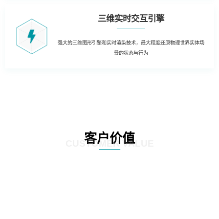
三维实时交互引擎
强大的三维图形引擎和实时渲染技术，最大程度还原物理世界实体场
景的状态与行为
客户价值
CUSTOMER VALUE
01
三维虚拟可视化平台：在现有资源管理系统数据库的基础上，以三维虚拟现实
的形式展现数据中心的运行情况。实现可视化管理和服务器设备物理位置的精
确定位。三维虚拟现实方式对机房楼层、设备区、设备安装部署情况及动力环