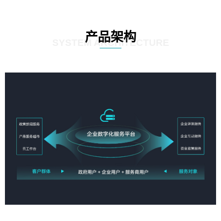
产品架构
SYSTEM ARCHITECTURE