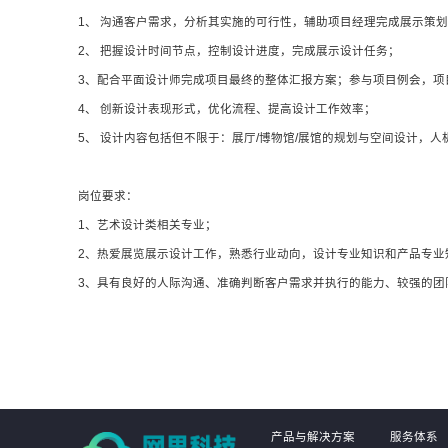
1、 沟通客户需求，分析其实施的可行性，辅助项目经理完成展示策
2、 把握设计时间节点，控制设计进度，完成展示设计任务；
3、配合平面设计师完成项目最终的整体汇报方案；参与项目例会，
4、 创新设计表现形式，优化流程、提高设计工作效率；
5、 设计内容包括但不限于：展厅/博物馆/展馆的规划与空间设计，
岗位要求：
1、艺术设计类相关专业；
2、热爱展览展示设计工作，熟悉行业动向，设计专业知识和产品专业
3、具有良好的人际沟通、准确判断客户需求并执行的能力、较强的团
产品与解决方案
服务体系