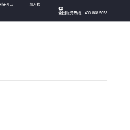
网站-开云
加入我
全国服务热线：400-808-5058
们